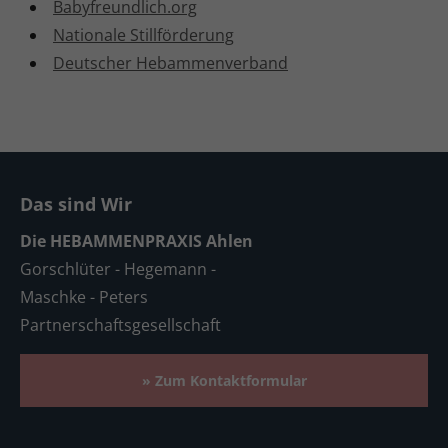
Babyfreundlich.org
UNSER TEAM
Nationale Stillförderung
Deutscher Hebammenverband
MEHR ERFAHREN
Das sind Wir
Die HEBAMMENPRAXIS Ahlen
Gorschlüter - Hegemann -
Maschke - Peters
Partnerschaftsgesellschaft
» Zum Kontaktformular