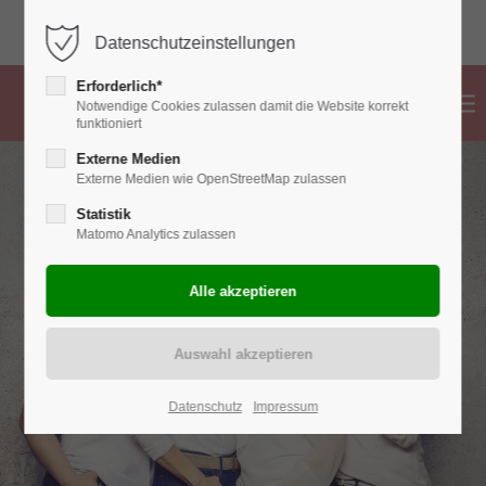
02382 776 83 99
info@hebammen-ahlen.de
Datenschutzeinstellungen
Erforderlich*
Notwendige Cookies zulassen damit die Website korrekt
funktioniert
Externe Medien
Externe Medien wie OpenStreetMap zulassen
Statistik
Matomo Analytics zulassen
Datenschutz
Impressum