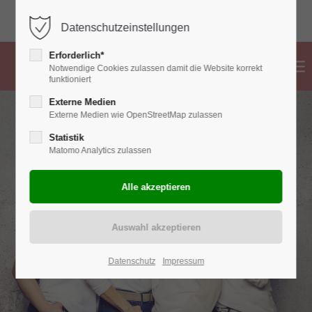
02382 776 83 99
info@hebammen-ahlen.de
Datenschutzeinstellungen
Erforderlich*
Notwendige Cookies zulassen damit die Website korrekt
funktioniert
Externe Medien
Externe Medien wie OpenStreetMap zulassen
Statistik
Matomo Analytics zulassen
Datenschutz
Impressum